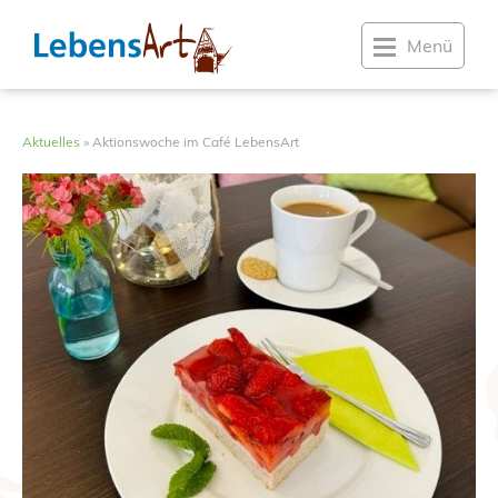
Menü
Aktuelles
»
Aktionswoche im Café LebensArt