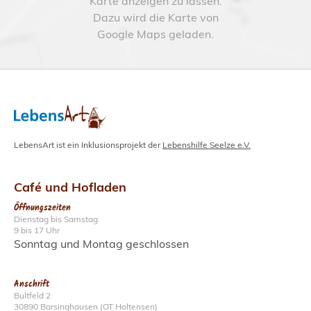
Karte anzeigen zu lassen.
Dazu wird die Karte von
Google Maps geladen.
LebensArt ist ein Inklusionsprojekt der
Lebenshilfe Seelze e.V.
Café
und
Hofladen
Öffnungszeiten
Dienstag bis Samstag
9 bis 17 Uhr
Sonntag und Montag geschlossen
Anschrift
Bultfeld 2
30890 Barsinghausen (OT Holtensen)