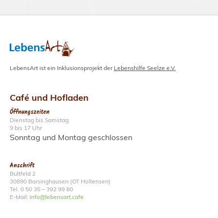
LebensArt ist ein Inklusionsprojekt der
Lebenshilfe Seelze e.V.
Café
und
Hofladen
Öffnungszeiten
Dienstag bis Samstag
9 bis 17 Uhr
Sonntag und Montag geschlossen
Anschrift
Bultfeld 2
30890 Barsinghausen (OT Holtensen)
Tel. 0 50 35 – 392 99 80
E-Mail:
info@lebensart.cafe