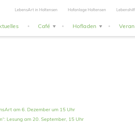
LebensArt in Holtensen
Hofanlage Holtensen
Lebenshilf
ktuelles
Café
Hofladen
Veran
*
*
*
ensArt am 6. Dezember um 15 Uhr
em“: Lesung am 20. September, 15 Uhr