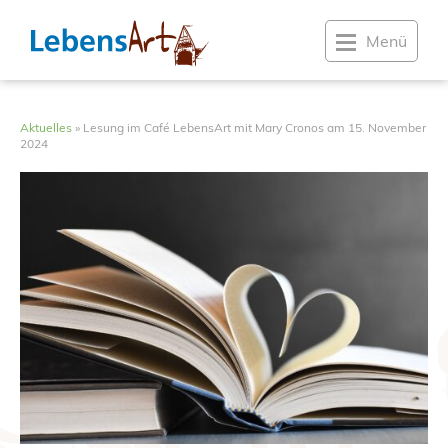
Menü
Aktuelles
»
Lesung im Café LebensArt mit Mary Cronos am 15. November
2024